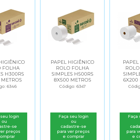
ÊNICO
PAPEL HIGIÊNICO
PAPEL TO
LHA
ROLO FOLHA
ROLO FO
300RS
SIMPLES H500RS
SIMPLES T
TROS
8X500 METROS
6X200 ME
346
Código: 6347
Código: 6
ogin
Faça seu login
Faça seu l
ou
ou
-se
cadastre-se
cadastre
reços
para ver preços
para ver pr
ar
e comprar
e compr