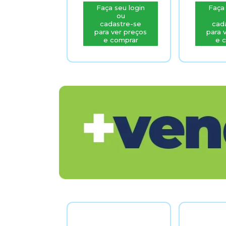
Faça seu login
Faça seu login
ou
ou
cadastre-se
cadastre-se
para ver preços
para ver preços
e comprar
e comprar