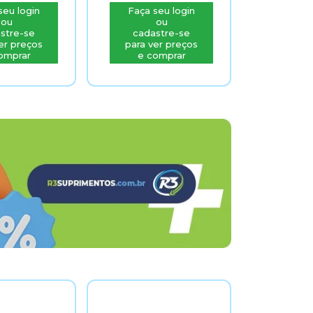
Faça seu login
Faça seu login
ou
ou
cadastre-se
cadastre-se
para ver preços
para ver preços
e comprar
e comprar