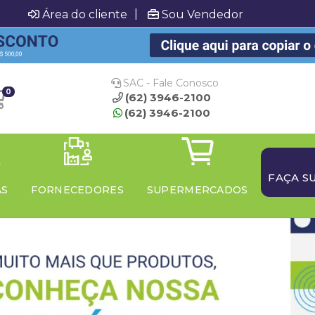
|
Área do cliente
Sou Vendedor
SAC - Fale Conosco
0
(62) 3946-2100
(62) 3946-2100
FAÇA S
AS
FORNECEDORES
SUPERMERCADOS