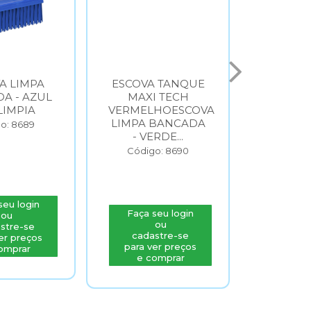
A LIMPA
ESCOVA TANQUE
ESCOVA
A - AZUL
MAXI TECH
MAXI
LIMPIA
VERMELHOESCOVA
VERMEL
LIMPA BANCADA
LIMPA 
o: 8689
- VERDE...
- VE
Código: 8690
Códig
seu login
Faça seu login
Faça s
ou
ou
stre-se
cadastre-se
cada
er preços
para ver preços
para v
omprar
e comprar
e c