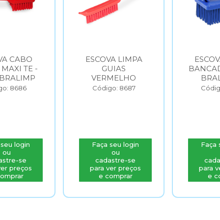
VA CABO
ESCOVA LIMPA
ESCOV
MAXI TE -
GUIAS
BANCAD
BRALIMP
VERMELHO
BRA
go: 8686
Código: 8687
Códig
seu login
Faça seu login
Faça 
ou
ou
astre-se
cadastre-se
cada
ver preços
para ver preços
para v
comprar
e comprar
e c