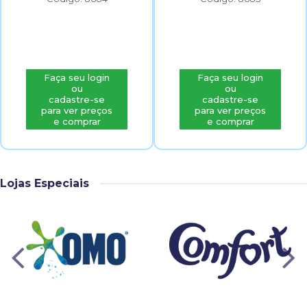
Faça seu login
Faça seu login
ou
ou
cadastre-se
cadastre-se
para ver preços
para ver preços
e comprar
e comprar
Lojas Especiais