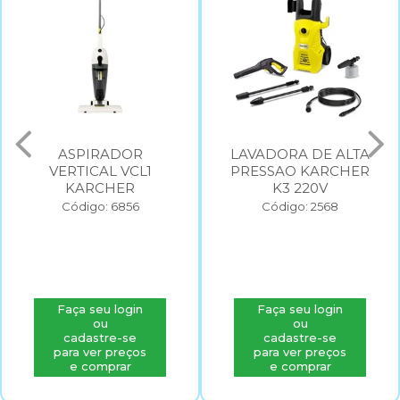
ASPIRADOR
LAVADORA DE ALTA
VERTICAL VCL1
PRESSAO KARCHER
KARCHER
K3 220V
Código: 6856
Código: 2568
Faça seu login
Faça seu login
ou
ou
cadastre-se
cadastre-se
para ver preços
para ver preços
e comprar
e comprar