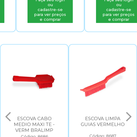
ou
ou
cadastre-se
cadastre-se
para ver preços
para ver preços
e comprar
e comprar
ESCOVA CABO
ESCOVA LIMPA
MEDIO MAXI TE -
GUIAS VERMELHO
VERM BRALIMP
Código: 8687
Código: 8686