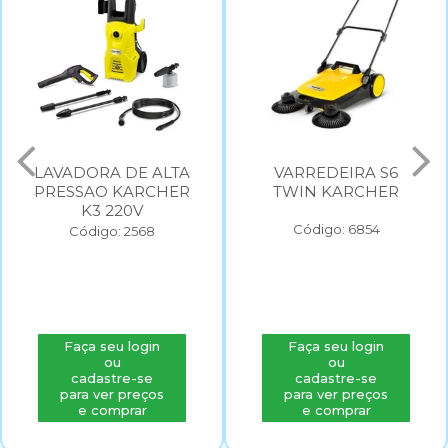
LAVADORA DE ALTA
VARREDEIRA S6
PRESSAO KARCHER
TWIN KARCHER
K3 220V
Código: 6854
Código: 2568
Faça seu login
Faça seu login
ou
ou
cadastre-se
cadastre-se
para ver preços
para ver preços
e comprar
e comprar