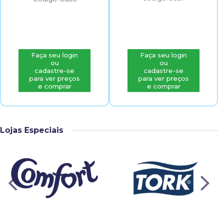
Faça seu login
Faça seu login
ou
ou
cadastre-se
cadastre-se
para ver preços
para ver preços
e comprar
e comprar
Lojas Especiais