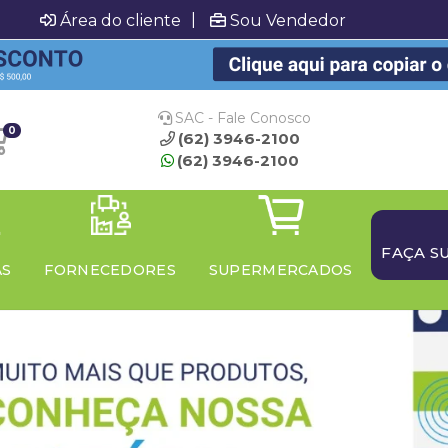
|
Área do cliente
Sou Vendedor
SAC - Fale Conosco
0
(62) 3946-2100
(62) 3946-2100
FAÇA S
AS
FORNECEDORES
SUPERMERCADOS