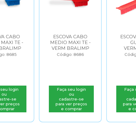
VA CABO
ESCOVA LIMPA
ESCOV
MAXI TE -
GUIAS
BANCAD
BRALIMP
VERMELHO
BRA
go: 8686
Código: 8687
Códig
seu login
Faça seu login
Faça 
ou
ou
astre-se
cadastre-se
cada
ver preços
para ver preços
para v
comprar
e comprar
e c