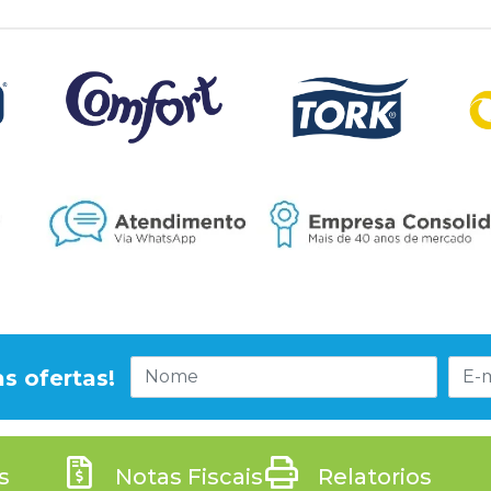
s ofertas!
s
Notas Fiscais
Relatorios