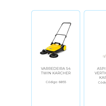
DEIRA S6
VARREDEIRA S4
ASP
 KARCHER
TWIN KARCHER
VERTI
KA
go: 6854
Código: 6855
Códi