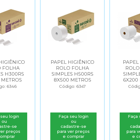
HIGIÊNICO
PAPEL HIGIÊNICO
PAPEL
 FOLHA
ROLO FOLHA
ROLO
S H300RS
SIMPLES H500RS
SIMPL
 METROS
8X500 METROS
6X200
go: 6346
Código: 6347
Códig
seu login
Faça seu login
Faça 
ou
ou
astre-se
cadastre-se
cada
ver preços
para ver preços
para v
comprar
e comprar
e c