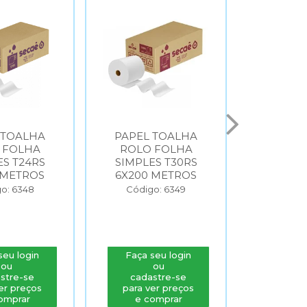
 TOALHA
PAPEL TOALHA
PAPEL
 FOLHA
ROLO FOLHA
INTER
ES T24RS
SIMPLES T30RS
FOLHA 
 METROS
6X200 METROS
T24I
FO
o: 6348
Código: 6349
Códig
seu login
Faça seu login
Faça s
ou
ou
stre-se
cadastre-se
cada
er preços
para ver preços
para v
omprar
e comprar