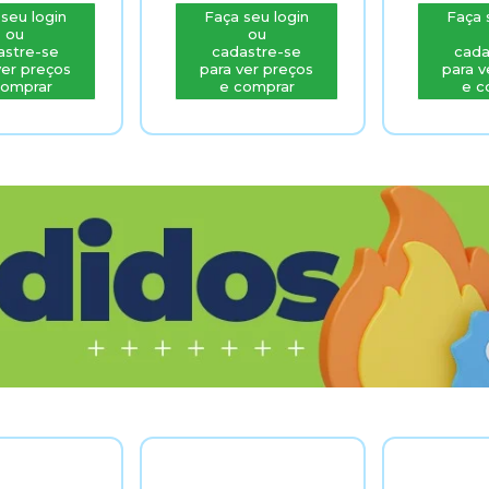
seu login
Faça seu login
Faça 
ou
ou
astre-se
cadastre-se
cada
ver preços
para ver preços
para v
comprar
e comprar
e c