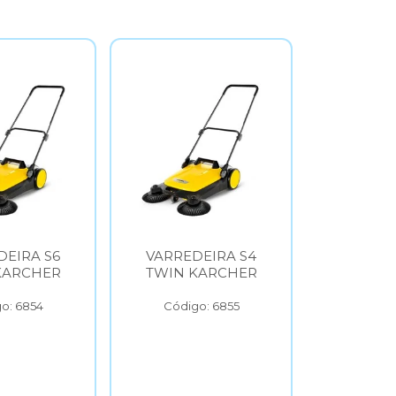
DEIRA S6
VARREDEIRA S4
ASPI
KARCHER
TWIN KARCHER
VERTIC
KAR
o: 6854
Código: 6855
Códig