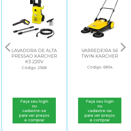
LAVADORA DE ALTA
VARREDEIRA S6
PRESSAO KARCHER
TWIN KARCHER
K3 220V
Código: 6854
Código: 2568
Faça seu login
Faça seu login
ou
ou
cadastre-se
cadastre-se
para ver preços
para ver preços
e comprar
e comprar