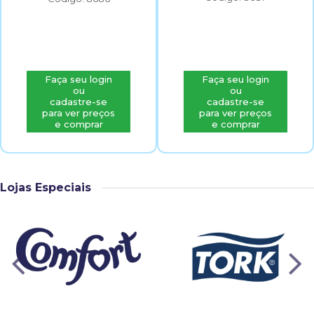
Faça seu login
Faça seu login
ou
ou
cadastre-se
cadastre-se
para ver preços
para ver preços
e comprar
e comprar
Lojas Especiais