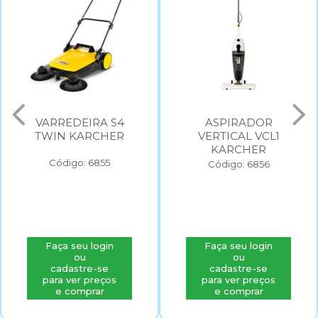
ASPIRADOR
LAVADORA DE ALT
VERTICAL VCL1
PRESSAO KARCHE
KARCHER
K3 220V
Código: 6856
Código: 2568
Faça seu login
Faça seu login
ou
ou
cadastre-se
cadastre-se
para ver preços
para ver preços
e comprar
e comprar