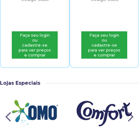
Faça seu login
Faça seu login
ou
ou
cadastre-se
cadastre-se
para ver preços
para ver preços
e comprar
e comprar
Lojas Especiais