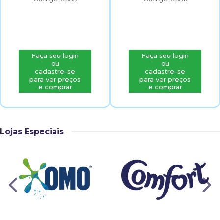
Faça seu login
Faça seu login
ou
ou
cadastre-se
cadastre-se
para ver preços
para ver preços
e comprar
e comprar
Lojas Especiais