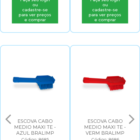
ou
ou
cadastre-se
cadastre-se
para ver preços
para ver preços
e comprar
e comprar
ESCOVA CABO
ESCOVA LIMPA
MEDIO MAXI TE -
GUIAS VERMELHO
VERM BRALIMP
Código: 8687
Código: 8686