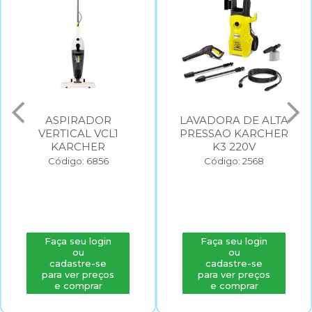
ASPIRADOR
LAVADORA DE ALTA
VERTICAL VCL1
PRESSAO KARCHER
KARCHER
K3 220V
Código: 6856
Código: 2568
Faça seu login
Faça seu login
ou
ou
cadastre-se
cadastre-se
para ver preços
para ver preços
e comprar
e comprar