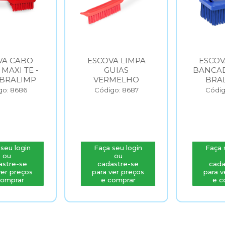
VA CABO
ESCOVA LIMPA
ESCOV
MAXI TE -
GUIAS
BANCAD
BRALIMP
VERMELHO
BRA
go: 8686
Código: 8687
Códig
seu login
Faça seu login
Faça 
ou
ou
astre-se
cadastre-se
cada
ver preços
para ver preços
para v
comprar
e comprar
e c