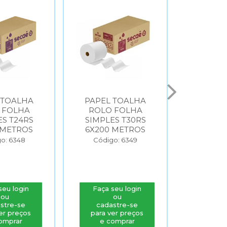
 TOALHA
PAPEL TOALHA
PAPEL
 FOLHA
ROLO FOLHA
INTER
ES T24RS
SIMPLES T30RS
FOLHA 
 METROS
6X200 METROS
T24I
FO
o: 6348
Código: 6349
Códig
seu login
Faça seu login
Faça s
ou
ou
stre-se
cadastre-se
cada
er preços
para ver preços
para v
omprar
e comprar