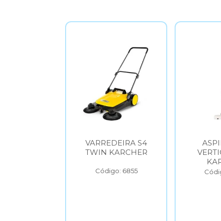
DEIRA S6
VARREDEIRA S4
ASP
 KARCHER
TWIN KARCHER
VERTI
KA
go: 6854
Código: 6855
Códi