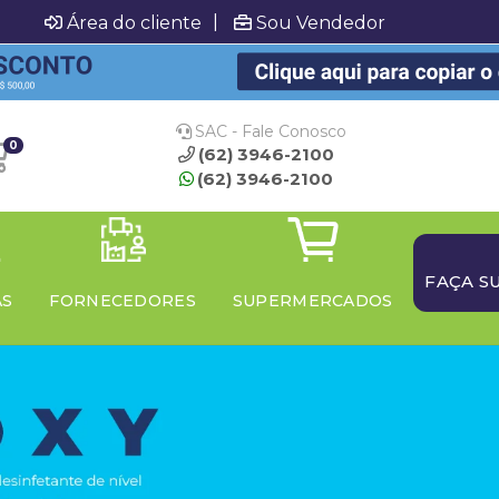
|
Área do cliente
Sou Vendedor
SAC - Fale Conosco
0
(62) 3946-2100
(62) 3946-2100
FAÇA S
AS
FORNECEDORES
SUPERMERCADOS