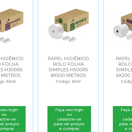
HIGIÊNICO
PAPEL HIGIÊNICO
PAPEL
 FOLHA
ROLO FOLHA
ROLO
S H300RS
SIMPLES H500RS
SIMPL
 METROS
8X500 METROS
6X200
go: 6346
Código: 6347
Códig
seu login
Faça seu login
Faça 
ou
ou
astre-se
cadastre-se
cada
ver preços
para ver preços
para v
comprar
e comprar
e c