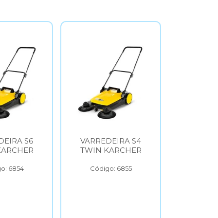
DEIRA S6
VARREDEIRA S4
ASPI
KARCHER
TWIN KARCHER
VERTIC
KAR
o: 6854
Código: 6855
Códig