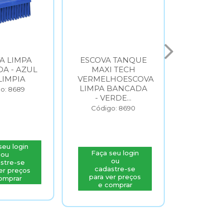
A LIMPA
ESCOVA TANQUE
ESCOVA
A - AZUL
MAXI TECH
MAXI
LIMPIA
VERMELHOESCOVA
VERMEL
LIMPA BANCADA
LIMPA 
o: 8689
- VERDE...
- VE
Código: 8690
Códig
seu login
Faça seu login
Faça s
ou
ou
stre-se
cadastre-se
cada
er preços
para ver preços
para v
omprar
e comprar
e c