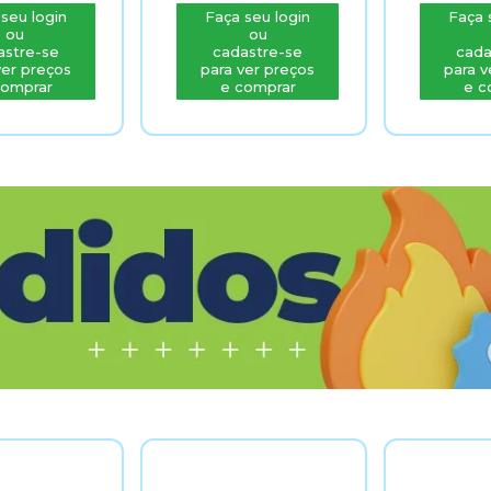
seu login
Faça seu login
Faça 
ou
ou
astre-se
cadastre-se
cada
ver preços
para ver preços
para v
comprar
e comprar
e c