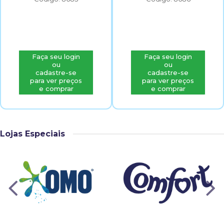
Faça seu login
Faça seu login
ou
ou
cadastre-se
cadastre-se
para ver preços
para ver preços
e comprar
e comprar
Lojas Especiais