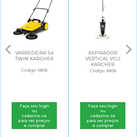
VARREDEIRA S4
ASPIRADOR
TWIN KARCHER
VERTICAL VCL1
KARCHER
Código: 6855
Código: 6856
Faça seu login
Faça seu login
ou
ou
cadastre-se
cadastre-se
para ver preços
para ver preços
e comprar
e comprar