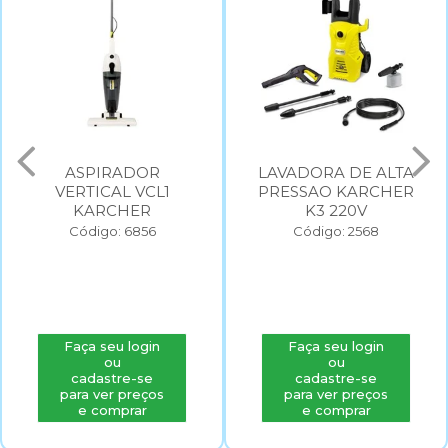
ASPIRADOR
LAVADORA DE ALTA
VERTICAL VCL1
PRESSAO KARCHER
KARCHER
K3 220V
Código: 6856
Código: 2568
Faça seu login
Faça seu login
ou
ou
cadastre-se
cadastre-se
para ver preços
para ver preços
e comprar
e comprar