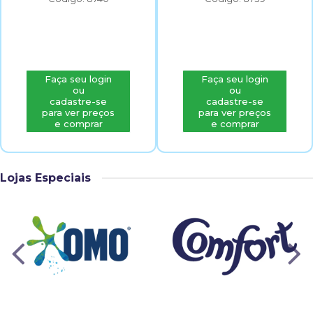
Faça seu login
Faça seu login
ou
ou
cadastre-se
cadastre-se
para ver preços
para ver preços
e comprar
e comprar
Lojas Especiais