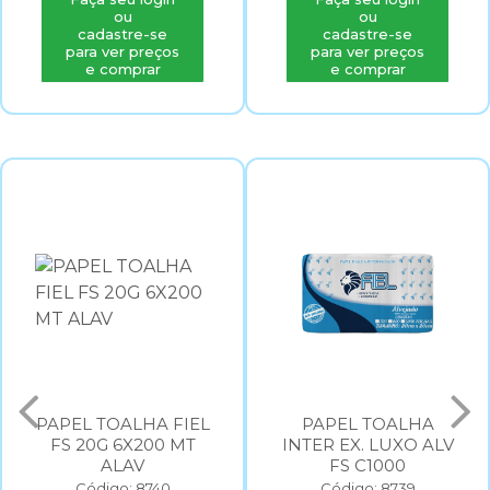
ou
ou
cadastre-se
cadastre-se
para ver preços
para ver preços
e comprar
e comprar
PAPEL TOALHA FIEL
PAPEL TOALHA
FS 20G 6X200 MT
INTER EX. LUXO ALV
ALAV
FS C1000
Código: 8740
Código: 8739