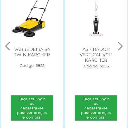
ASPIRADOR
LAVADORA DE ALTA
VERTICAL VCL1
PRESSAO KARCHER
KARCHER
K3 220V
Código: 6856
Código: 2568
Faça seu login
Faça seu login
ou
ou
cadastre-se
cadastre-se
para ver preços
para ver preços
e comprar
e comprar