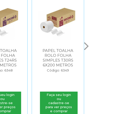
 TOALHA
PAPEL TOALHA
PAPEL
 FOLHA
ROLO FOLHA
INTER
ES T24RS
SIMPLES T30RS
FOLHA 
 METROS
6X200 METROS
T24I
FO
o: 6348
Código: 6349
Códig
seu login
Faça seu login
Faça s
ou
ou
stre-se
cadastre-se
cada
er preços
para ver preços
para v
omprar
e comprar