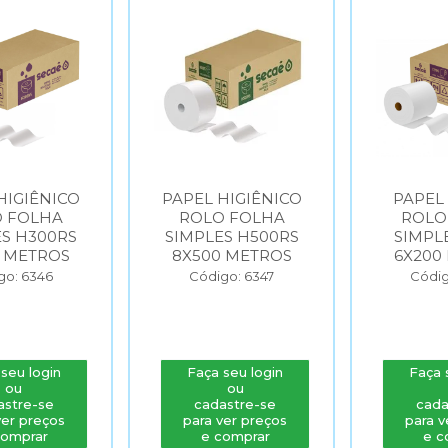
HIGIÊNICO
PAPEL HIGIÊNICO
PAPEL
 FOLHA
ROLO FOLHA
ROLO
S H300RS
SIMPLES H500RS
SIMPL
 METROS
8X500 METROS
6X200
go: 6346
Código: 6347
Códig
seu login
Faça seu login
Faça 
ou
ou
astre-se
cadastre-se
cada
ver preços
para ver preços
para v
comprar
e comprar
e c