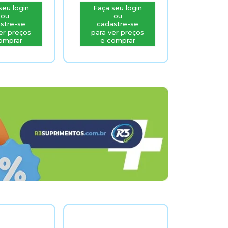
ogin
Faça seu login
Faça seu lo
ou
ou
-se
cadastre-se
cadastre-
eços
para ver preços
para ver pr
ar
e comprar
e compra