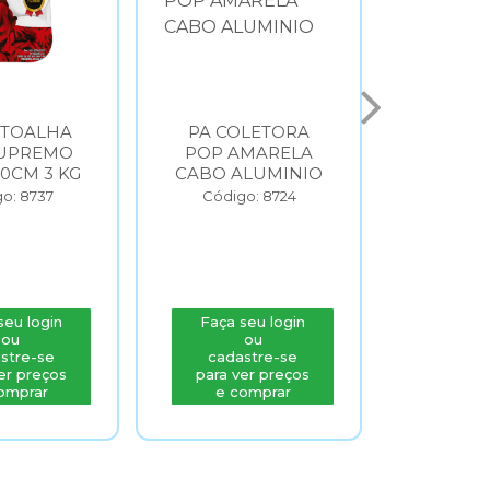
 TOALHA
PA COLETORA
LIXEI
UPREMO
POP AMARELA
AZUL 
20CM 3 KG
CABO ALUMINIO
BRAL
o: 8737
Código: 8724
Códig
seu login
Faça seu login
Faça s
ou
ou
stre-se
cadastre-se
cada
er preços
para ver preços
para v
omprar
e comprar
e c