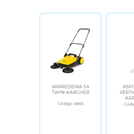
RA S6
VARREDEIRA S4
ASPIRA
RCHER
TWIN KARCHER
VERTICAL 
KARCH
6854
Código: 6855
Código: 6