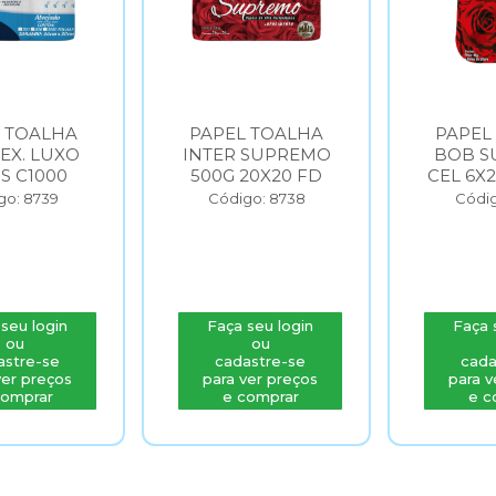
 TOALHA
PAPEL TOALHA
PAPEL
 EX. LUXO
INTER SUPREMO
BOB S
FS C1000
500G 20X20 FD
CEL 6X
go: 8739
Código: 8738
Códig
seu login
Faça seu login
Faça 
ou
ou
astre-se
cadastre-se
cada
ver preços
para ver preços
para v
comprar
e comprar
e c