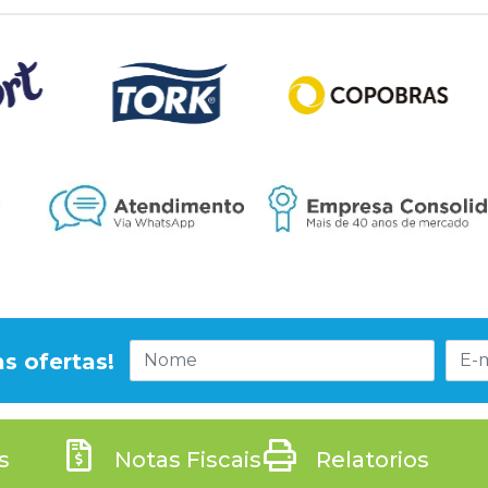
s ofertas!
s
Notas Fiscais
Relatorios