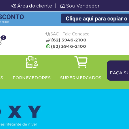
|
Área do cliente
Sou Vendedor
SAC - Fale Conosco
0
(62) 3946-2100
(62) 3946-2100
FAÇA S
AS
FORNECEDORES
SUPERMERCADOS