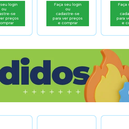
ogin
Faça seu login
Faça seu l
ou
ou
-se
cadastre-se
cadastre
reços
para ver preços
para ver pr
ar
e comprar
e compr