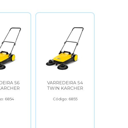
A S6
VARREDEIRA S4
ASPIRAD
CHER
TWIN KARCHER
VERTICAL V
KARCHE
854
Código: 6855
Código: 68