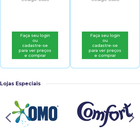
Faça seu login
Faça seu login
ou
ou
cadastre-se
cadastre-se
para ver preços
para ver preços
e comprar
e comprar
Lojas Especiais