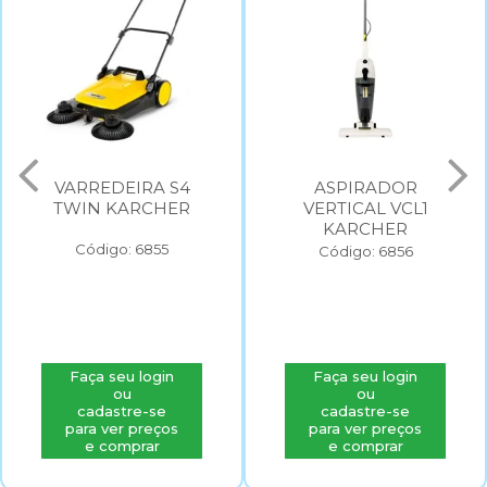
VARREDEIRA S4
ASPIRADOR
TWIN KARCHER
VERTICAL VCL1
KARCHER
Código: 6855
Código: 6856
Faça seu login
Faça seu login
ou
ou
cadastre-se
cadastre-se
para ver preços
para ver preços
e comprar
e comprar