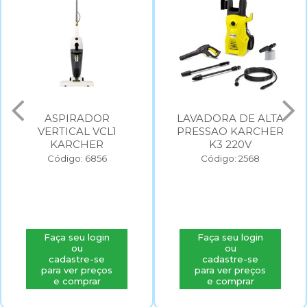
ASPIRADOR
LAVADORA DE ALTA
VERTICAL VCL1
PRESSAO KARCHER
KARCHER
K3 220V
Código: 6856
Código: 2568
Faça seu login
Faça seu login
ou
ou
cadastre-se
cadastre-se
para ver preços
para ver preços
e comprar
e comprar