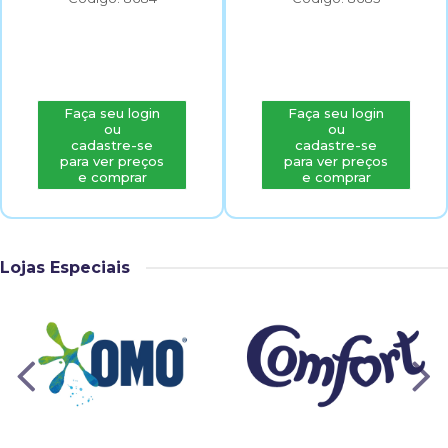
Faça seu login
Faça seu login
ou
ou
cadastre-se
cadastre-se
para ver preços
para ver preços
e comprar
e comprar
Lojas Especiais