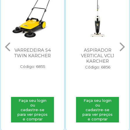
VARREDEIRA S4
ASPIRADOR
TWIN KARCHER
VERTICAL VCL1
KARCHER
Código: 6855
Código: 6856
Faça seu login
Faça seu login
ou
ou
cadastre-se
cadastre-se
para ver preços
para ver preços
e comprar
e comprar