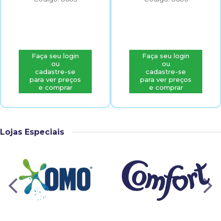
Faça seu login
Faça seu login
ou
ou
cadastre-se
cadastre-se
para ver preços
para ver preços
e comprar
e comprar
Lojas Especiais