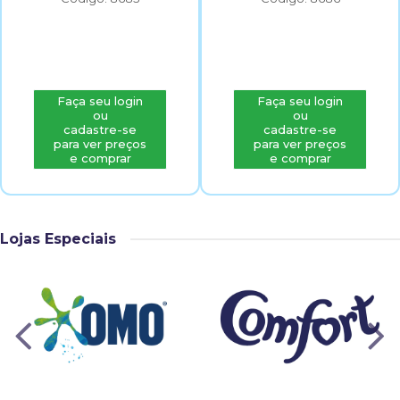
Faça seu login
Faça seu login
ou
ou
cadastre-se
cadastre-se
para ver preços
para ver preços
e comprar
e comprar
Lojas Especiais