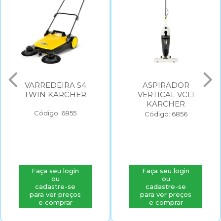
ASPIRADOR
LAVADORA DE ALTA
VERTICAL VCL1
PRESSAO KARCHER
KARCHER
K3 220V
Código: 6856
Código: 2568
Faça seu login
Faça seu login
ou
ou
cadastre-se
cadastre-se
para ver preços
para ver preços
e comprar
e comprar