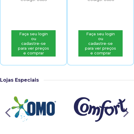
Faça seu login
Faça seu login
ou
ou
cadastre-se
cadastre-se
para ver preços
para ver preços
e comprar
e comprar
Lojas Especiais