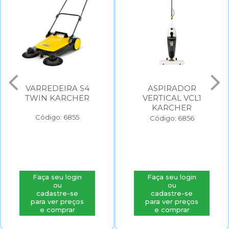
VARREDEIRA S4
ASPIRADOR
TWIN KARCHER
VERTICAL VCL1
KARCHER
Código: 6855
Código: 6856
Faça seu login
Faça seu login
ou
ou
cadastre-se
cadastre-se
para ver preços
para ver preços
e comprar
e comprar