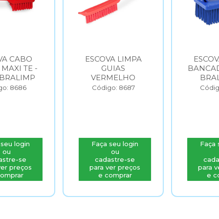
VA CABO
ESCOVA LIMPA
ESCOV
MAXI TE -
GUIAS
BANCAD
BRALIMP
VERMELHO
BRA
go: 8686
Código: 8687
Códig
seu login
Faça seu login
Faça 
ou
ou
astre-se
cadastre-se
cada
ver preços
para ver preços
para v
comprar
e comprar
e c