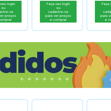
seu login
Faça seu login
Faça 
ou
ou
astre-se
cadastre-se
cada
ver preços
para ver preços
para v
comprar
e comprar
e c