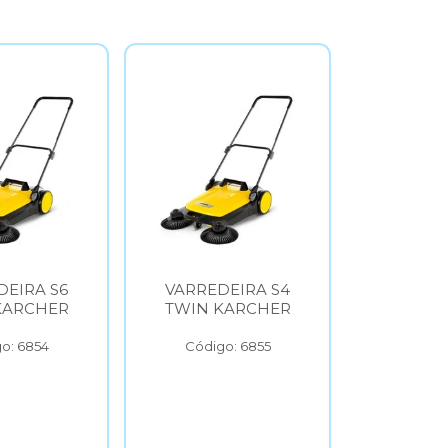
DEIRA S4
ASPIRADOR
LAVAD
KARCHER
VERTICAL VCL1
ALTA 
KARCHER
KARC
2
o: 6855
Código: 6856
Códig