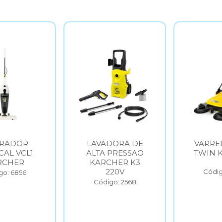
DORA DE
VARREDEIRA S6
VARRE
PRESSAO
TWIN KARCHER
TWIN 
HER K3
20V
Código: 6854
Códig
go: 2568