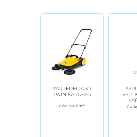
DEIRA S4
ASPIRADOR
LAVA
 KARCHER
VERTICAL VCL1
ALTA 
KARCHER
KARC
2
go: 6855
Código: 6856
Códi