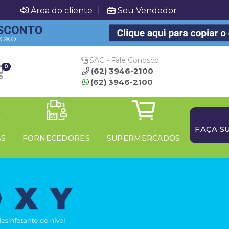
|
Área do cliente
Sou Vendedor
SAC - Fale Conosco
0
(62) 3946-2100
(62) 3946-2100
FAÇA S
AS
FORNECEDORES
SUPERMERCADOS