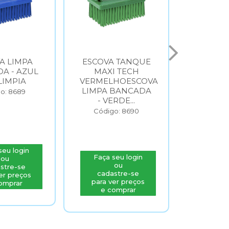
A LIMPA
ESCOVA TANQUE
ESCOVA
A - AZUL
MAXI TECH
MAXI
LIMPIA
VERMELHOESCOVA
VERMEL
LIMPA BANCADA
LIMPA 
o: 8689
- VERDE...
- VE
Código: 8690
Códig
seu login
Faça seu login
Faça s
ou
ou
stre-se
cadastre-se
cada
er preços
para ver preços
para v
omprar
e comprar
e c