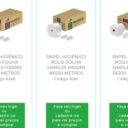
HIGIÊNICO
PAPEL TOALHA
PAPEL
 FOLHA
ROLO FOLHA
ROLO
ES H500RS
SIMPLES T24RS
SIMPL
0 METROS
6X200 METROS
6X200
go: 6347
Código: 6348
Códig
seu login
Faça seu login
Faça 
ou
ou
astre-se
cadastre-se
cada
ver preços
para ver preços
para v
comprar
e comprar
e c