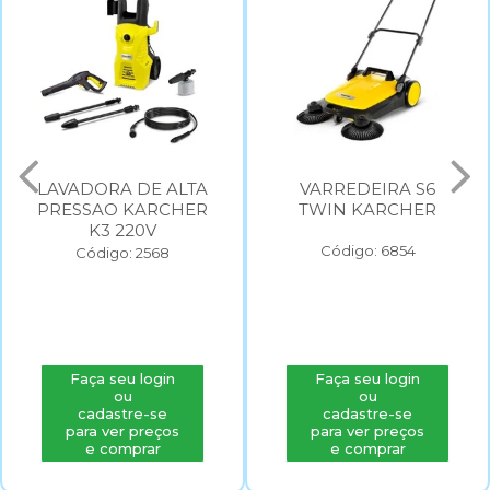
LAVADORA DE ALTA
VARREDEIRA S6
PRESSAO KARCHER
TWIN KARCHER
K3 220V
Código: 6854
Código: 2568
Faça seu login
Faça seu login
ou
ou
cadastre-se
cadastre-se
para ver preços
para ver preços
e comprar
e comprar