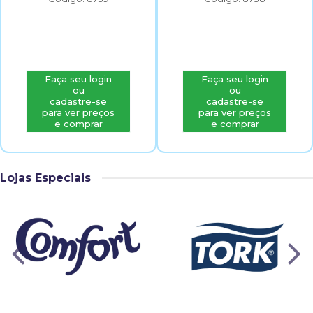
Faça seu login
Faça seu login
ou
ou
cadastre-se
cadastre-se
para ver preços
para ver preços
e comprar
e comprar
Lojas Especiais