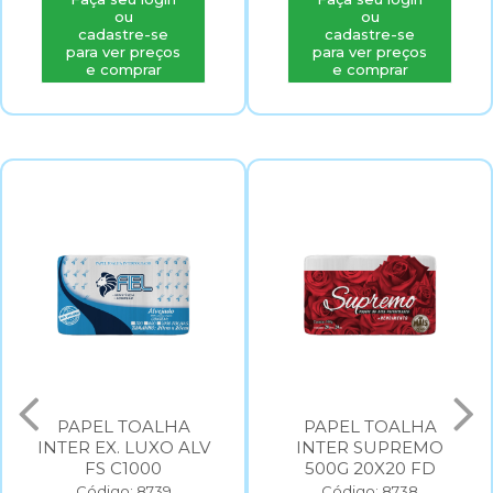
ou
ou
cadastre-se
cadastre-se
para ver preços
para ver preços
e comprar
e comprar
PAPEL TOALHA
PAPEL TOALHA
INTER EX. LUXO ALV
INTER SUPREMO
FS C1000
500G 20X20 FD
Código: 8739
Código: 8738