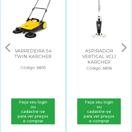
VARREDEIRA S4
ASPIRADOR
TWIN KARCHER
VERTICAL VCL1
KARCHER
Código: 6855
Código: 6856
Faça seu login
Faça seu login
ou
ou
cadastre-se
cadastre-se
para ver preços
para ver preços
e comprar
e comprar