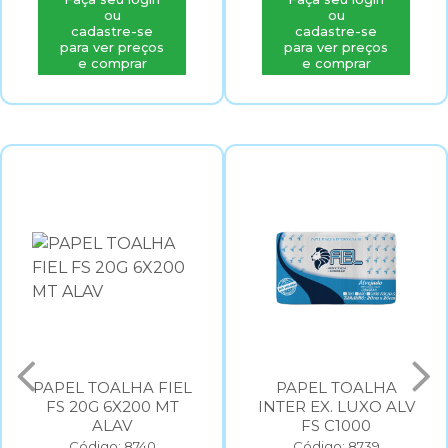
ou
ou
cadastre-se
cadastre-se
para ver preços
para ver preços
e comprar
e comprar
PAPEL TOALHA FIEL
PAPEL TOALHA
FS 20G 6X200 MT
INTER EX. LUXO ALV
ALAV
FS C1000
Código: 8740
Código: 8739