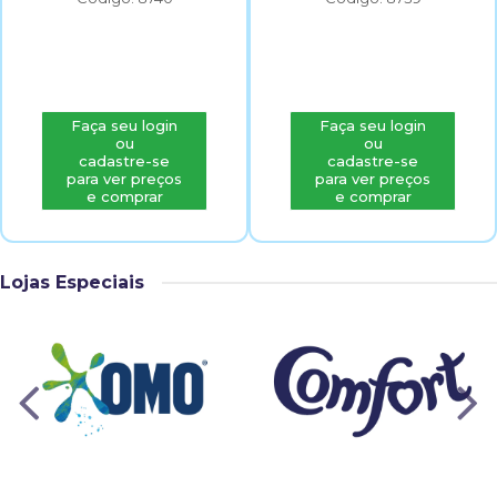
Faça seu login
Faça seu login
ou
ou
cadastre-se
cadastre-se
para ver preços
para ver preços
e comprar
e comprar
Lojas Especiais