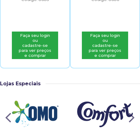
Faça seu login
Faça seu login
ou
ou
cadastre-se
cadastre-se
para ver preços
para ver preços
e comprar
e comprar
Lojas Especiais