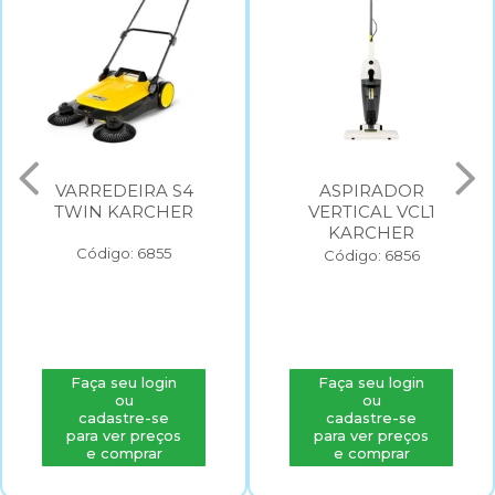
VARREDEIRA S4
ASPIRADOR
TWIN KARCHER
VERTICAL VCL1
KARCHER
Código: 6855
Código: 6856
Faça seu login
Faça seu login
ou
ou
cadastre-se
cadastre-se
para ver preços
para ver preços
e comprar
e comprar