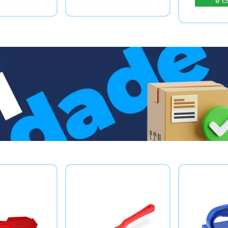
e comprar
e c