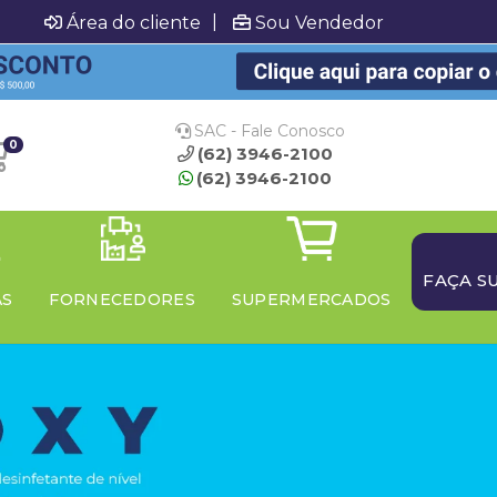
|
Área do cliente
Sou Vendedor
SAC - Fale Conosco
0
(62) 3946-2100
(62) 3946-2100
FAÇA S
AS
FORNECEDORES
SUPERMERCADOS