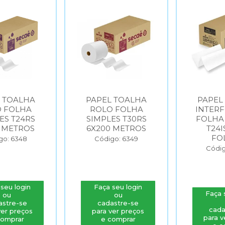
 TOALHA
PAPEL TOALHA
PAPEL
 FOLHA
INTERFOLHADO
INTER
ES T30RS
FOLHA SIMPLES
FOLHA
 METROS
T24IS 2000
T30I
FOLHAS
FO
go: 6349
Código: 6350
Códig
seu login
Faça seu login
Faça 
ou
ou
astre-se
cadastre-se
cada
ver preços
para ver preços
para v
comprar