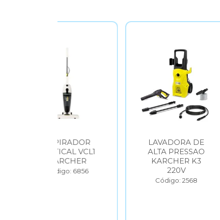
IRADOR
LAVADORA DE
VARRE
ICAL VCL1
ALTA PRESSAO
TWIN 
RCHER
KARCHER K3
220V
Códi
go: 6856
Código: 2568