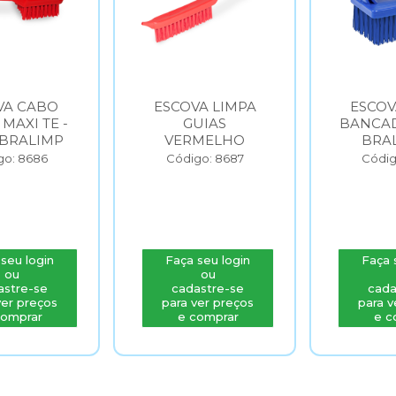
A LIMPA
ESCOVA LIMPA
ESCOV
UIAS
BANCADA - AZUL
MAX
MELHO
BRALIMPIA
VERMEL
LIMPA
go: 8687
Código: 8689
- VE
Códig
seu login
Faça seu login
Faça 
ou
ou
astre-se
cadastre-se
cada
ver preços
para ver preços
para v
comprar
e comprar
e c