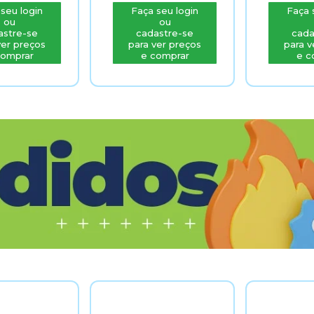
seu login
Faça seu login
Faça 
ou
ou
astre-se
cadastre-se
cada
ver preços
para ver preços
para v
comprar
e comprar
e c