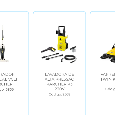
DORA DE
VARREDEIRA S6
VARRE
PRESSAO
TWIN KARCHER
TWIN 
HER K3
20V
Código: 6854
Códig
go: 2568