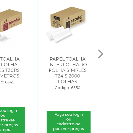
 TOALHA
PAPEL TOALHA
PAPEL
 FOLHA
INTERFOLHADO
INTER
ES T30RS
FOLHA SIMPLES
FOLHA 
 METROS
T24IS 2000
T30I
FOLHAS
FO
o: 6349
Código: 6350
Códig
seu login
Faça seu login
Faça s
ou
ou
stre-se
cadastre-se
cada
er preços
para ver preços
para v
omprar