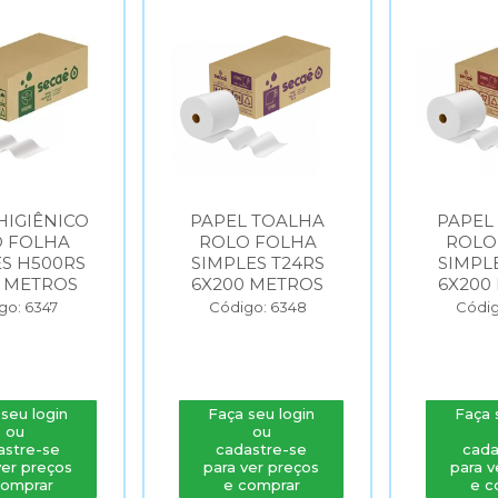
HIGIÊNICO
PAPEL TOALHA
PAPEL
 FOLHA
ROLO FOLHA
ROLO
S H500RS
SIMPLES T24RS
SIMPL
 METROS
6X200 METROS
6X200
go: 6347
Código: 6348
Códig
seu login
Faça seu login
Faça 
ou
ou
astre-se
cadastre-se
cada
ver preços
para ver preços
para v
comprar
e comprar
e c