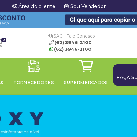
|
Área do cliente
Sou Vendedor
SAC - Fale Conosco
0
(62) 3946-2100
(62) 3946-2100
FAÇA S
AS
FORNECEDORES
SUPERMERCADOS