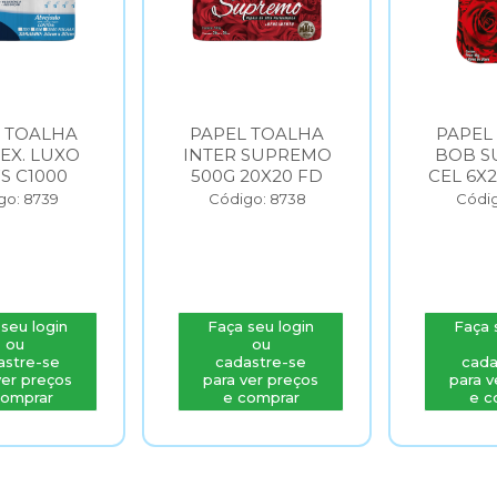
 TOALHA
PAPEL TOALHA
PAPEL
 EX. LUXO
INTER SUPREMO
BOB S
FS C1000
500G 20X20 FD
CEL 6X
go: 8739
Código: 8738
Códig
seu login
Faça seu login
Faça 
ou
ou
astre-se
cadastre-se
cada
ver preços
para ver preços
para v
comprar
e comprar
e c