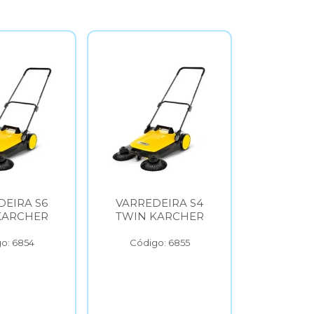
DEIRA S4
ASPIRADOR
LAVAD
KARCHER
VERTICAL VCL1
ALTA 
KARCHER
KARC
2
o: 6855
Código: 6856
Códig