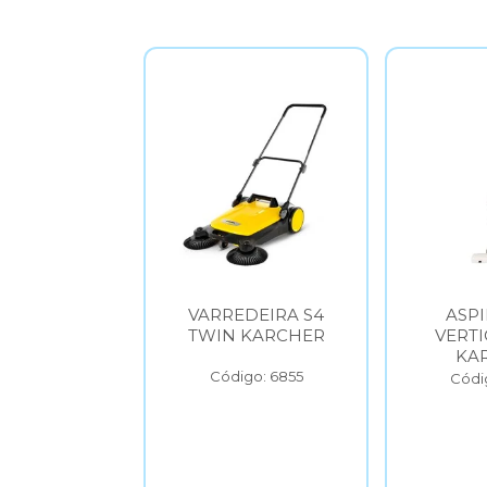
DEIRA S4
ASPIRADOR
LAVA
 KARCHER
VERTICAL VCL1
ALTA 
KARCHER
KARC
2
go: 6855
Código: 6856
Códi