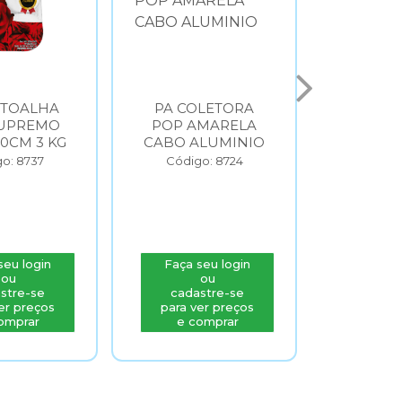
 TOALHA
PA COLETORA
LIXEI
UPREMO
POP AMARELA
AZUL 
20CM 3 KG
CABO ALUMINIO
BRAL
o: 8737
Código: 8724
Códig
seu login
Faça seu login
Faça s
ou
ou
stre-se
cadastre-se
cada
er preços
para ver preços
para v
omprar
e comprar
e c