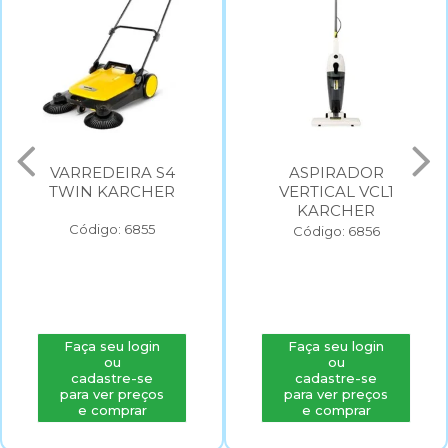
VARREDEIRA S4
ASPIRADOR
TWIN KARCHER
VERTICAL VCL1
KARCHER
Código: 6855
Código: 6856
Faça seu login
Faça seu login
ou
ou
cadastre-se
cadastre-se
para ver preços
para ver preços
e comprar
e comprar