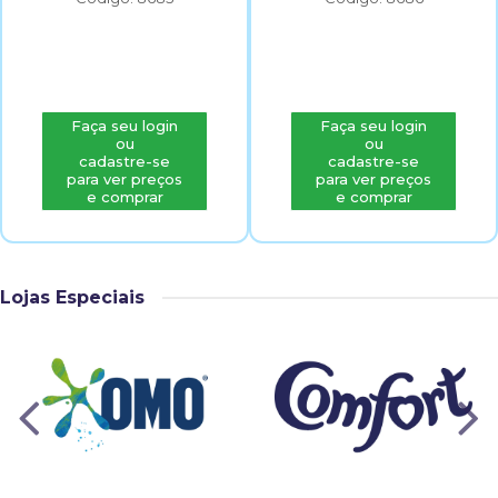
Faça seu login
Faça seu login
ou
ou
cadastre-se
cadastre-se
para ver preços
para ver preços
e comprar
e comprar
Lojas Especiais