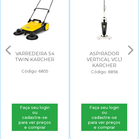
VARREDEIRA S4
ASPIRADOR
TWIN KARCHER
VERTICAL VCL1
KARCHER
Código: 6855
Código: 6856
Faça seu login
Faça seu login
ou
ou
cadastre-se
cadastre-se
para ver preços
para ver preços
e comprar
e comprar