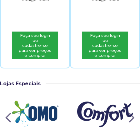
Faça seu login
Faça seu login
ou
ou
cadastre-se
cadastre-se
para ver preços
para ver preços
e comprar
e comprar
Lojas Especiais