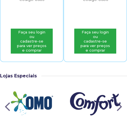
Faça seu login
Faça seu login
ou
ou
cadastre-se
cadastre-se
para ver preços
para ver preços
e comprar
e comprar
Lojas Especiais