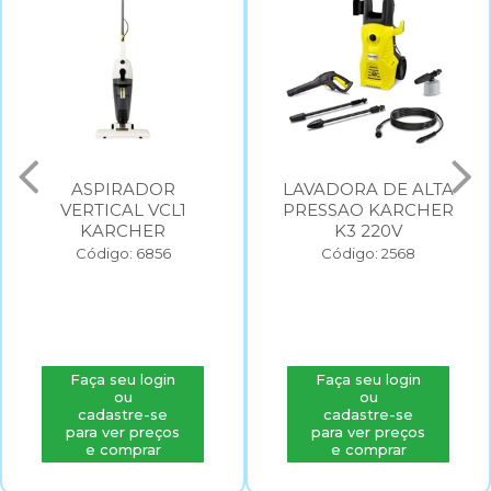
ASPIRADOR
LAVADORA DE ALTA
VERTICAL VCL1
PRESSAO KARCHER
KARCHER
K3 220V
Código: 6856
Código: 2568
Faça seu login
Faça seu login
ou
ou
cadastre-se
cadastre-se
para ver preços
para ver preços
e comprar
e comprar