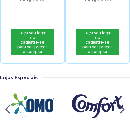
Faça seu login
Faça seu login
ou
ou
cadastre-se
cadastre-se
para ver preços
para ver preços
e comprar
e comprar
Lojas Especiais