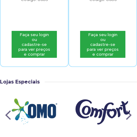
Faça seu login
Faça seu login
ou
ou
cadastre-se
cadastre-se
para ver preços
para ver preços
e comprar
e comprar
Lojas Especiais