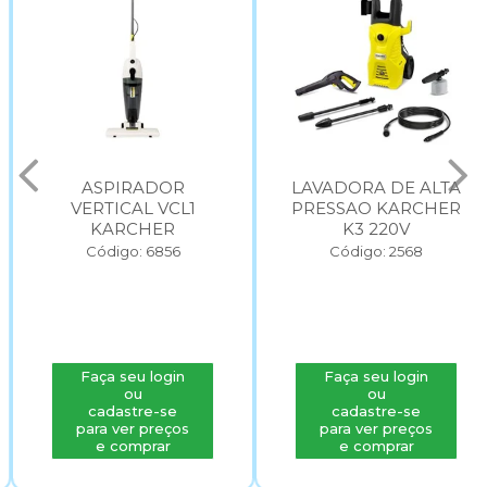
ASPIRADOR
LAVADORA DE ALTA
VERTICAL VCL1
PRESSAO KARCHER
KARCHER
K3 220V
Código: 6856
Código: 2568
Faça seu login
Faça seu login
ou
ou
cadastre-se
cadastre-se
para ver preços
para ver preços
e comprar
e comprar