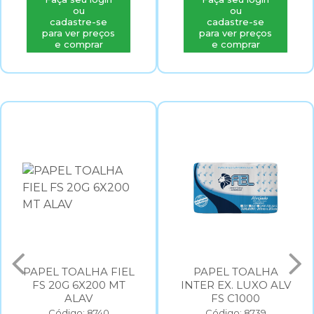
ou
ou
cadastre-se
cadastre-se
para ver preços
para ver preços
e comprar
e comprar
HA FIEL
PAPEL TOALHA
PAPEL T
200 MT
INTER EX. LUXO ALV
INTER SU
V
FS C1000
500G 20X
8740
Código: 8739
Código: 