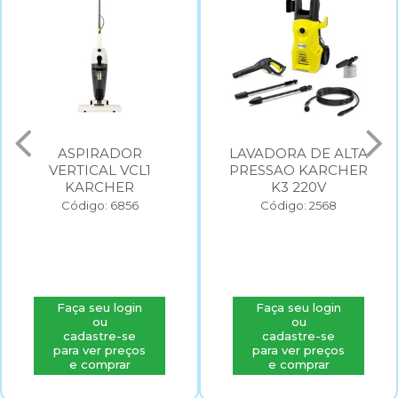
ASPIRADOR
LAVADORA DE ALTA
VERTICAL VCL1
PRESSAO KARCHER
KARCHER
K3 220V
Código: 6856
Código: 2568
Faça seu login
Faça seu login
ou
ou
cadastre-se
cadastre-se
para ver preços
para ver preços
e comprar
e comprar