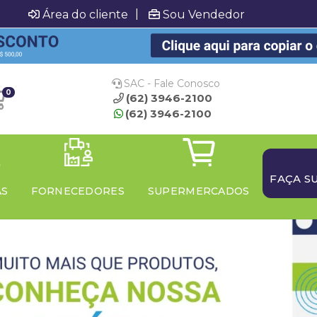
|
Área do cliente
Sou Vendedor
SAC - Fale Conosco
0
(62) 3946-2100
(62) 3946-2100
FAÇA S
AS
FORNECEDORES
SUPERMERCADOS