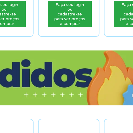
seu login
Faça seu login
Faça 
ou
ou
astre-se
cadastre-se
cada
ver preços
para ver preços
para v
comprar
e comprar
e c