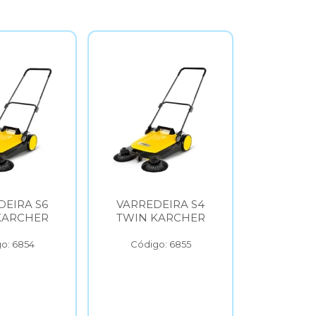
DEIRA S6
VARREDEIRA S4
ASPI
KARCHER
TWIN KARCHER
VERTIC
KAR
o: 6854
Código: 6855
Códig