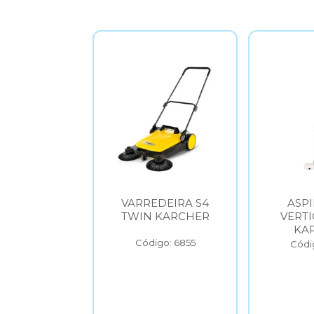
DEIRA S6
VARREDEIRA S4
ASP
 KARCHER
TWIN KARCHER
VERTI
KA
go: 6854
Código: 6855
Códi