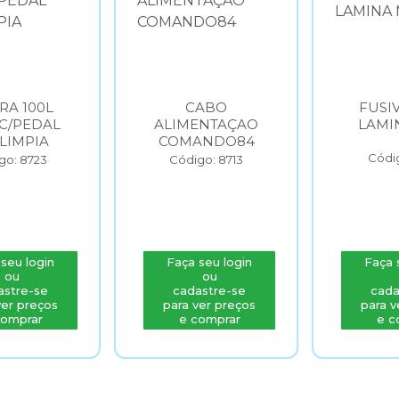
IRA 100L
CABO
FUSI
C/PEDAL
ALIMENTAÇAO
LAMI
LIMPIA
COMANDO84
Códig
go: 8723
Código: 8713
seu login
Faça seu login
Faça 
ou
ou
astre-se
cadastre-se
cada
ver preços
para ver preços
para v
comprar
e comprar
e c