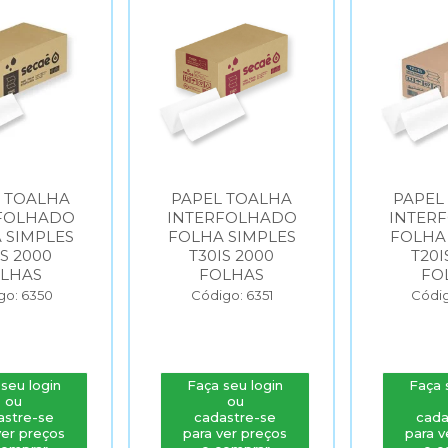
 TOALHA
PAPEL TOALHA
PAPEL 
FOLHADO
INTERFOLHADO
INTER
 SIMPLES
FOLHA SIMPLES
FOLH
IS 2000
T20IS 2000
H800
LHAS
FOLHAS
FO
go: 6351
Código: 6352
Códig
seu login
Faça seu login
Faça 
ou
ou
astre-se
cadastre-se
cada
ver preços
para ver preços
para v