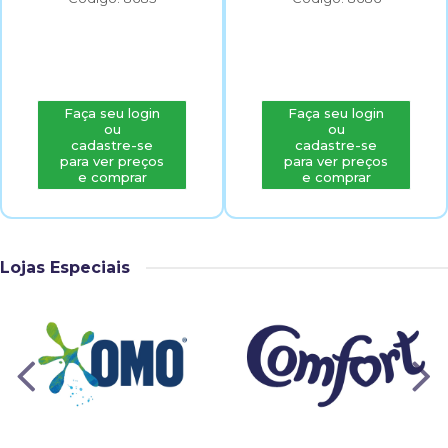
Faça seu login
Faça seu login
ou
ou
cadastre-se
cadastre-se
para ver preços
para ver preços
e comprar
e comprar
Lojas Especiais