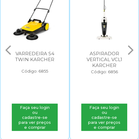
VARREDEIRA S4
ASPIRADOR
TWIN KARCHER
VERTICAL VCL1
KARCHER
Código: 6855
Código: 6856
Faça seu login
Faça seu login
ou
ou
cadastre-se
cadastre-se
para ver preços
para ver preços
e comprar
e comprar