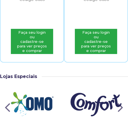
Faça seu login
Faça seu login
ou
ou
cadastre-se
cadastre-se
para ver preços
para ver preços
e comprar
e comprar
Lojas Especiais