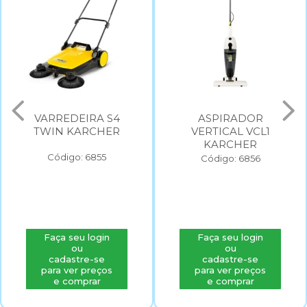
VARREDEIRA S4
ASPIRADOR
TWIN KARCHER
VERTICAL VCL1
KARCHER
Código: 6855
Código: 6856
Faça seu login
Faça seu login
ou
ou
cadastre-se
cadastre-se
para ver preços
para ver preços
e comprar
e comprar