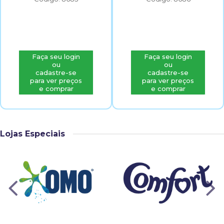
Faça seu login
Faça seu login
ou
ou
cadastre-se
cadastre-se
para ver preços
para ver preços
e comprar
e comprar
Lojas Especiais