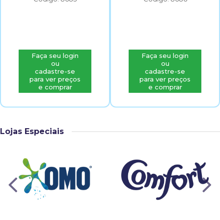
Faça seu login
Faça seu login
ou
ou
cadastre-se
cadastre-se
para ver preços
para ver preços
e comprar
e comprar
Lojas Especiais