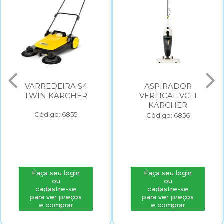
VARREDEIRA S4
ASPIRADOR
TWIN KARCHER
VERTICAL VCL1
KARCHER
Código: 6855
Código: 6856
Faça seu login
Faça seu login
ou
ou
cadastre-se
cadastre-se
para ver preços
para ver preços
e comprar
e comprar