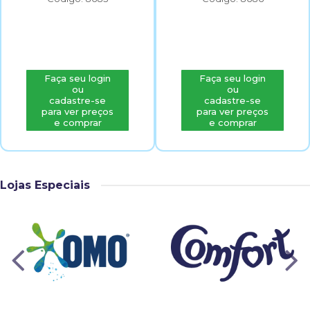
Faça seu login
Faça seu login
ou
ou
cadastre-se
cadastre-se
para ver preços
para ver preços
e comprar
e comprar
Lojas Especiais