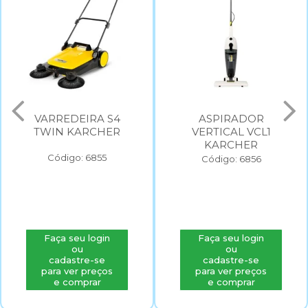
ASPIRADOR
LAVADORA DE ALTA
VERTICAL VCL1
PRESSAO KARCHER
KARCHER
K3 220V
Código: 6856
Código: 2568
Faça seu login
Faça seu login
ou
ou
cadastre-se
cadastre-se
para ver preços
para ver preços
e comprar
e comprar