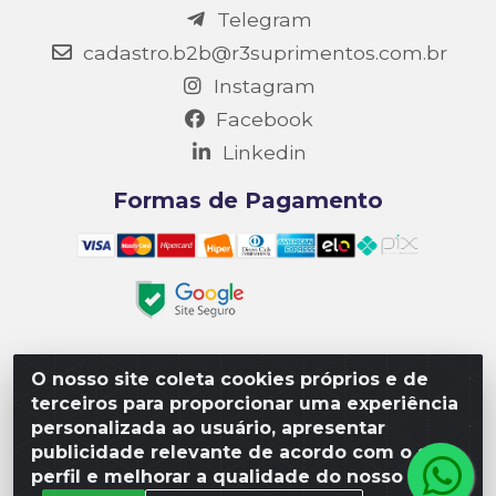
Telegram
cadastro.b2b@r3suprimentos.com.br
Instagram
Facebook
Linkedin
Formas de Pagamento
O nosso site coleta cookies próprios e de
Matriz R3 Suprimentos - Rua 14, Polo Empresarial Goiás
terceiros para proporcionar uma experiência
– Etapa III, Quadra: 15; Lote 04, Aparecida de
personalizada ao usuário, apresentar
Goiânia/GO, CEP 74985-182. - CNPJ 10.641.901/0001-16
publicidade relevante de acordo com o seu
perfil e melhorar a qualidade do nosso site.