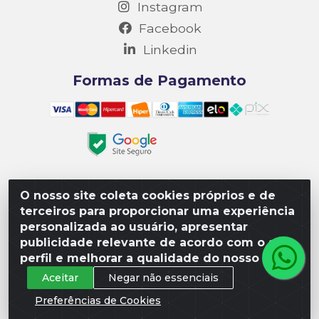
Instagram
Facebook
Linkedin
Formas de Pagamento
O nosso site coleta cookies próprios e de
Matriz R3 Suprimentos - Rua 14, Polo Empresarial Goiás
terceiros para proporcionar uma experiência
– Etapa III, Quadra: 15; Lote 04, Aparecida de
personalizada ao usuário, apresentar
Goiânia/GO, CEP 74985-182. - CNPJ 10.641.901/0001-16
publicidade relevante de acordo com o seu
perfil e melhorar a qualidade do nosso site.
Aceitar
Negar não essenciais
Preferências de Cookies