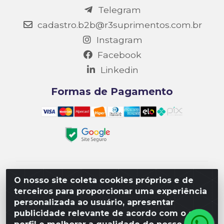
Telegram
cadastro.b2b@r3suprimentos.com.br
Instagram
Facebook
Linkedin
Formas de Pagamento
Matriz R3 Suprimentos - Rua 14, Polo Empresarial
O nosso site coleta cookies próprios e de
Goiás – Etapa III, Quadra: 15; Lote 04, Aparecida de
terceiros para proporcionar uma experiência
Goiânia/GO, CEP 74985-182. - CNPJ
personalizada ao usuário, apresentar
10.641.901/0001-16
publicidade relevante de acordo com o seu