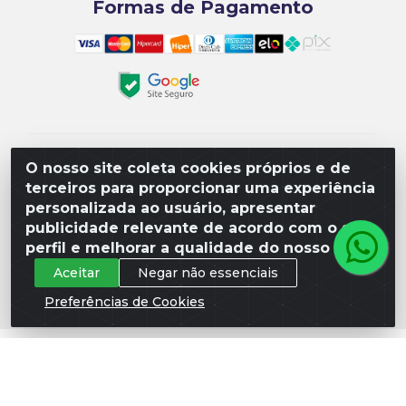
Formas de Pagamento
Matriz R3 Suprimentos - Rua 14, Polo Empresarial
O nosso site coleta cookies próprios e de
Goiás – Etapa III, Quadra: 15; Lote 04, Aparecida de
terceiros para proporcionar uma experiência
Goiânia/GO, CEP 74985-182. - CNPJ
personalizada ao usuário, apresentar
10.641.901/0001-16
publicidade relevante de acordo com o seu
perfil e melhorar a qualidade do nosso site.
Aceitar
Negar não essenciais
Preferências de Cookies
Não foi possível carregar as avaliações. Verifique a chave
e o Place ID.