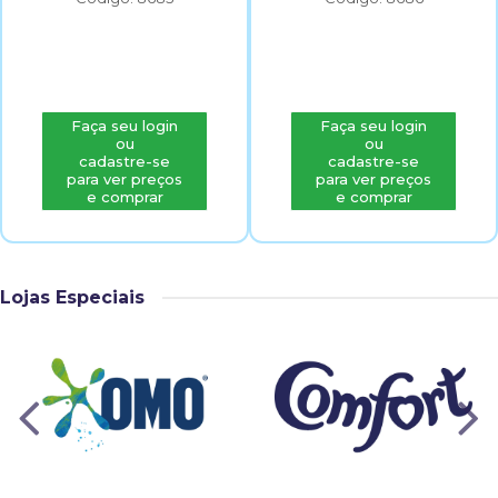
Faça seu login
Faça seu login
ou
ou
cadastre-se
cadastre-se
para ver preços
para ver preços
e comprar
e comprar
Lojas Especiais