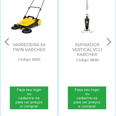
VARREDEIRA S4
ASPIRADOR
TWIN KARCHER
VERTICAL VCL1
KARCHER
Código: 6855
Código: 6856
Faça seu login
Faça seu login
ou
ou
cadastre-se
cadastre-se
para ver preços
para ver preços
e comprar
e comprar