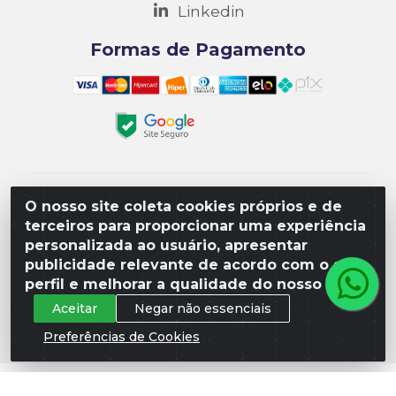
Linkedin
Formas de Pagamento
Matriz R3 Suprimentos - Rua 14, Polo Empresarial
O nosso site coleta cookies próprios e de
Goiás – Etapa III, Quadra: 15; Lote 04, Aparecida de
terceiros para proporcionar uma experiência
Goiânia/GO, CEP 74985-182. - CNPJ
personalizada ao usuário, apresentar
10.641.901/0001-16
publicidade relevante de acordo com o seu
perfil e melhorar a qualidade do nosso site.
Aceitar
Negar não essenciais
Preferências de Cookies