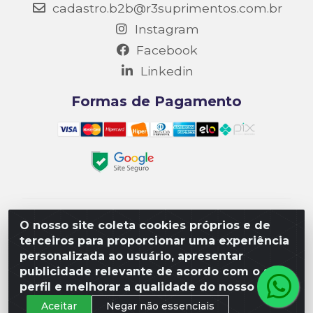
cadastro.b2b@r3suprimentos.com.br
Instagram
Facebook
Linkedin
Formas de Pagamento
Matriz R3 Suprimentos - Rua 14, Polo Empresarial
O nosso site coleta cookies próprios e de
Goiás – Etapa III, Quadra: 15; Lote 04, Aparecida de
terceiros para proporcionar uma experiência
Goiânia/GO, CEP 74985-182. - CNPJ
personalizada ao usuário, apresentar
10.641.901/0001-16
publicidade relevante de acordo com o seu
perfil e melhorar a qualidade do nosso site.
Aceitar
Negar não essenciais