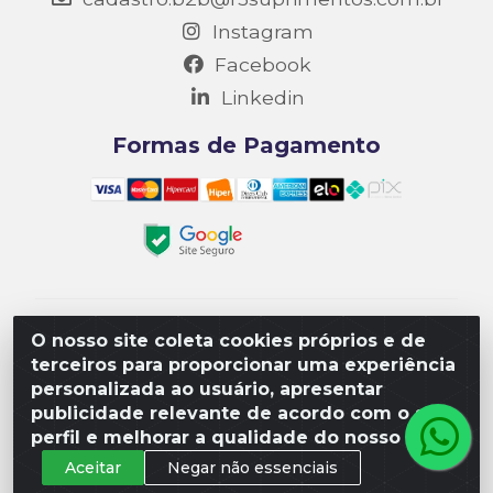
Instagram
Facebook
Linkedin
Formas de Pagamento
Matriz R3 Suprimentos - Rua 14, Polo Empresarial
O nosso site coleta cookies próprios e de
Goiás – Etapa III, Quadra: 15; Lote 04, Aparecida de
terceiros para proporcionar uma experiência
Goiânia/GO, CEP 74985-182. - CNPJ
personalizada ao usuário, apresentar
10.641.901/0001-16
publicidade relevante de acordo com o seu
perfil e melhorar a qualidade do nosso site.
Aceitar
Negar não essenciais