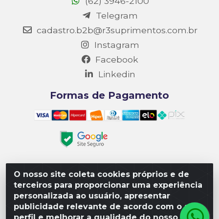
(62) 3946-2100
Telegram
cadastro.b2b@r3suprimentos.com.br
Instagram
Facebook
Linkedin
Formas de Pagamento
O nosso site coleta cookies próprios e de
Matriz R3 Suprimentos - Rua 14, Polo Empresarial Goiás
terceiros para proporcionar uma experiência
– Etapa III, Quadra: 15; Lote 04, Aparecida de
personalizada ao usuário, apresentar
Goiânia/GO, CEP 74985-182. - CNPJ 10.641.901/0001-16
publicidade relevante de acordo com o seu
perfil e melhorar a qualidade do nosso site.