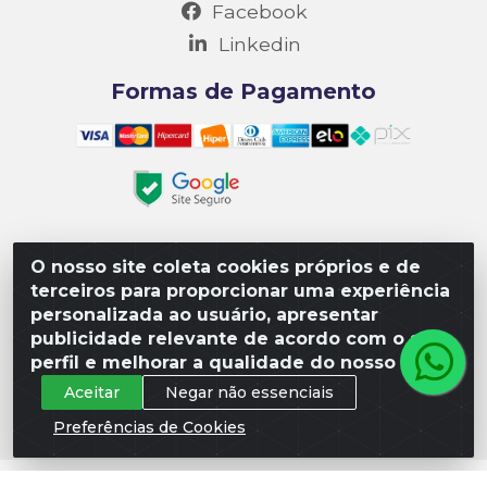
Facebook
Linkedin
Formas de Pagamento
O nosso site coleta cookies próprios e de
Matriz R3 Suprimentos - Rua 14, Polo Empresarial Goiás
terceiros para proporcionar uma experiência
– Etapa III, Quadra: 15; Lote 04, Aparecida de
personalizada ao usuário, apresentar
Goiânia/GO, CEP 74985-182. - CNPJ 10.641.901/0001-16
publicidade relevante de acordo com o seu
perfil e melhorar a qualidade do nosso site.
Aceitar
Negar não essenciais
Preferências de Cookies