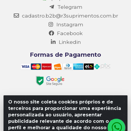
Telegram
cadastro.b2b@r3suprimentos.com.br
Instagram
Facebook
Linkedin
Formas de Pagamento
O nosso site coleta cookies próprios e de
Matriz R3 Suprimentos - Rua 14, Polo Empresarial Goiás
terceiros para proporcionar uma experiência
– Etapa III, Quadra: 15; Lote 04, Aparecida de
personalizada ao usuário, apresentar
Goiânia/GO, CEP 74985-182. - CNPJ 10.641.901/0001-16
publicidade relevante de acordo com o seu
perfil e melhorar a qualidade do nosso site.