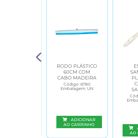
SOURA PELO
RODO PLÁSTICO
E
INTET C/CB
60CM COM
SA
UMINIO BR
CABO MADEIRA
PL
C
ódigo: 6481
Código: 6780
balagem: UN
Embalagem: UN
S
Cód
Emba
ADICIONAR
ADICIONAR
O CARRINHO
AO CARRINHO
AO