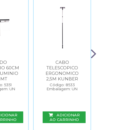
DO
CABO
MICROF
IO 60CM
TELESCOPICO
49CM 
LUMINIO
ERGONOMICO
UMIDO K
0MT
2,5M KUNBER
Código: 
Embalage
: 5351
Código: 8533
gem: UN
Embalagem: UN
ADIC
ICIONAR
ADICIONAR
AO CAR
ARRINHO
AO CARRINHO