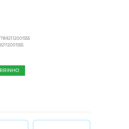
 7892112001555
892112001555
ARRINHO