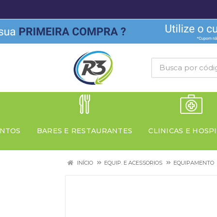
NTOS
BARES E RESTAURANTES
CLINICAS E HOSPI
INÍCIO
EQUIP. E ACESSORIOS
EQUIPAMENTO