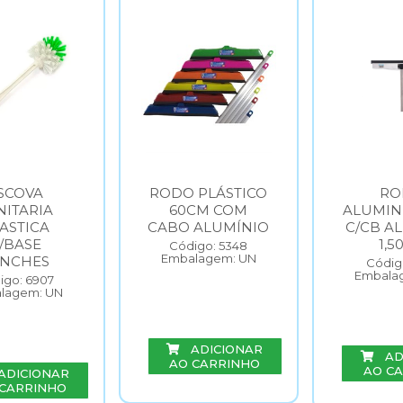
SCOVA
RODO PLÁSTICO
RO
NITARIA
60CM COM
ALUMIN
ASTICA
CABO ALUMÍNIO
C/CB A
/BASE
1,5
Código: 5348
Embalagem: UN
ANCHES
Código
Embala
igo: 6907
lagem: UN
ADICIONAR
AD
AO CARRINHO
AO C
ADICIONAR
 CARRINHO