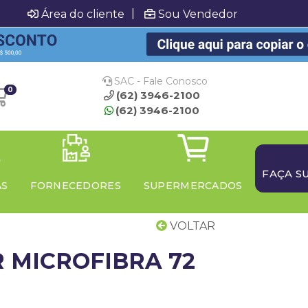
|
Área do cliente
Sou Vendedor
SAC - Fale Conosco
0
(62) 3946-2100
(62) 3946-2100
FAÇA S
AS
FORNECEDORES
SUPERMERCADOS
VOLTAR
 MICROFIBRA 72