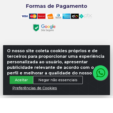
Formas de Pagamento
Matriz R3 Suprimentos - Rua 14, Polo Empresarial
O nosso site coleta cookies próprios e de
Goiás – Etapa III, Quadra: 15; Lote 04, Aparecida de
terceiros para proporcionar uma experiência
Goiânia/GO, CEP 74985-182. - CNPJ
personalizada ao usuário, apresentar
10.641.901/0001-16
publicidade relevante de acordo com o seu
perfil e melhorar a qualidade do nosso site.
Aceitar
Negar não essenciais
Preferências de Cookies
Não foi possível carregar as avaliações. Verifique a chave
e o Place ID.