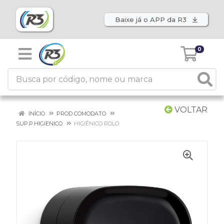
Baixe já o APP da R3
0
VOLTAR
INÍCIO
PROD COMODATO
SUP.P.HIGIENICO
HIGIÊNICO ROLO