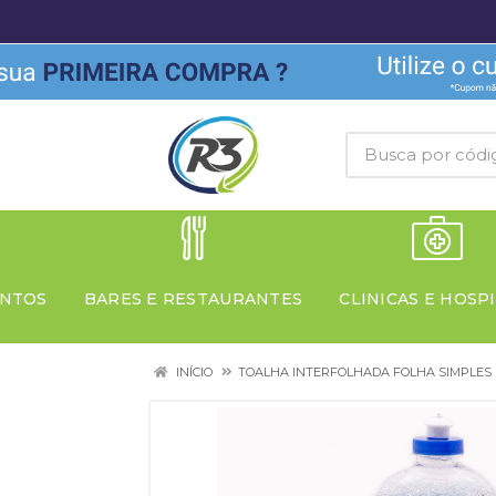
NTOS
BARES E RESTAURANTES
CLINICAS E HOSPI
INÍCIO
TOALHA INTERFOLHADA FOLHA SIMPLES