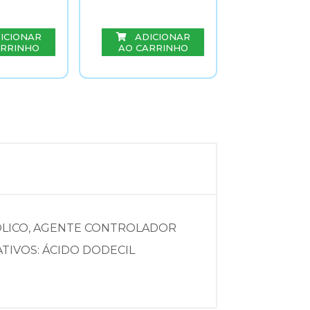
ICIONAR
ADICIONAR
ARRINHO
AO CARRINHO
ADIC
AO CAR
ÓLICO, AGENTE CONTROLADOR
TIVOS: ÁCIDO DODECIL