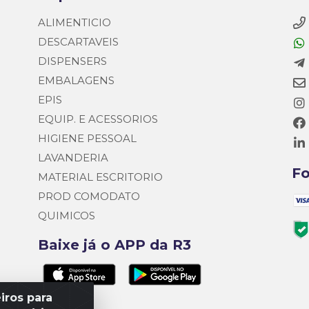
ALIMENTICIO
DESCARTAVEIS
DISPENSERS
EMBALAGENS
EPIS
EQUIP. E ACESSORIOS
HIGIENE PESSOAL
LAVANDERIA
F
MATERIAL ESCRITORIO
PROD COMODATO
QUIMICOS
Baixe já o APP da R3
iros para