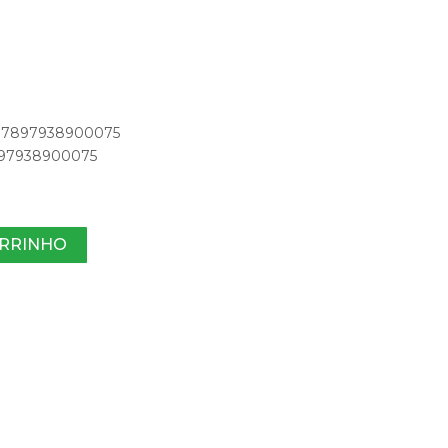
o: 7897938900075
7897938900075
ARRINHO