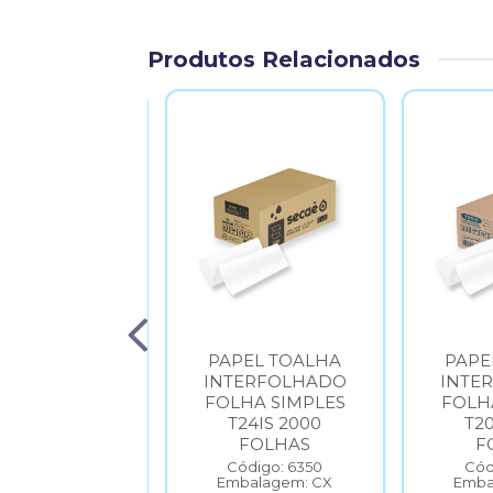
Produtos Relacionados
VENTAL PVC
PAPEL TOALHA
PAPE
ANSPARENTE
INTERFOLHADO
INTE
CA44668
FOLHA SIMPLES
FOLH
T24IS 2000
T20
Código: 6731
balagem: UN
FOLHAS
F
Código: 6350
Cód
Embalagem: CX
Emba