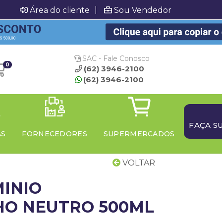
|
Área do cliente
Sou Vendedor
SAC - Fale Conosco
0
(62) 3946-2100
(62) 3946-2100
FAÇA S
AS
FORNECEDORES
SUPERMERCADOS
VOLTAR
MINIO
HO NEUTRO 500ML