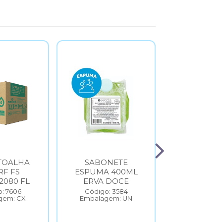
TOALHA
SABONETE
PAPEL T
RF FS
ESPUMA 400ML
INTERFO
2080 FL
ERVA DOCE
FOLHA SI
242435 
: 7606
Código: 3584
gem: CX
Embalagem: UN
FOLH
Código: 
Embalage