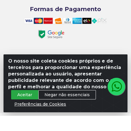
Formas de Pagamento
Matriz R3 Suprimentos - Rua 14, Polo Empresarial
O nosso site coleta cookies próprios e de
Goiás – Etapa III, Quadra: 15; Lote 04, Aparecida de
terceiros para proporcionar uma experiência
Goiânia/GO, CEP 74985-182. - CNPJ
personalizada ao usuário, apresentar
10.641.901/0001-16
publicidade relevante de acordo com o seu
perfil e melhorar a qualidade do nosso site.
Aceitar
Negar não essenciais
Preferências de Cookies
Não foi possível carregar as avaliações. Verifique a chave